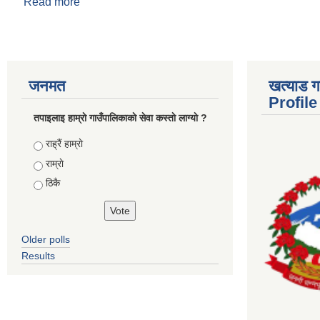
Read more
about सुची र लिखित परीक्षाकाे समय तालिका प्रकाशित गरी
जनमत
खत्याड ग
Profile
तपाइलाइ हाम्राे गाउँपालिकाकाे सेवा कस्ताे लाग्याे ?
Choices
राह्रैं हाम्राे
राम्राे
ठिकै
Older polls
Results