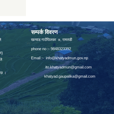
सम्पर्क विवरण
े
खत्याड गाउँपािलका ७, रामतडी
phone no :- 9848323392
म)
Email :-
info@khatyadmun.gov.np
जे
ito.khatyadmun@gmail.com
नेछ ।
khatyad.gaupalika@gmail.com