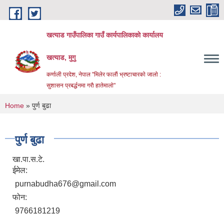
Skip to main content
खत्याड गाउँपालिका गाउँ कार्यपालिकाकाे कार्यालय
खत्याड, मुगु
कर्णाली प्रदेश, नेपाल "मिलेर फालाैं भ्रष्टाचारकाे जालाे :
सुशासन प्रबर्द्धनमा गराै‌ हातेमालाे"
You are here
Home
» पुर्ण बुढा
पुर्ण बुढा
खा.पा.स.टे.
ईमेल:
purnabudha676@gmail.com
फोन:
9766181219