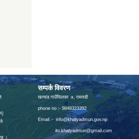
सम्पर्क विवरण
े
खत्याड गाउँपािलका ७, रामतडी
phone no :- 9848323392
म)
Email :-
info@khatyadmun.gov.np
जे
ito.khatyadmun@gmail.com
नेछ ।