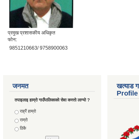
प्रमुख प्रशासकीय अधिकृत
फोन:
9851210663/ 9758900063
जनमत
खत्याड ग
Profile
तपाइलाइ हाम्राे गाउँपालिकाकाे सेवा कस्ताे लाग्याे ?
Choices
राह्रैं हाम्राे
राम्राे
ठिकै