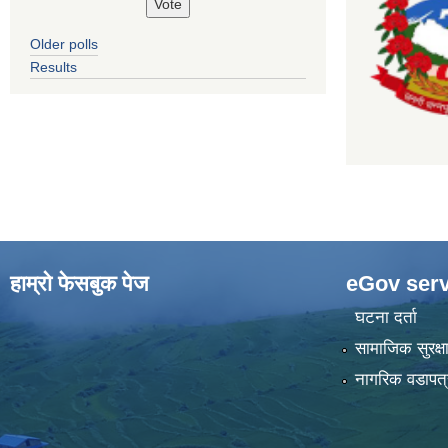
Older polls
Results
हाम्राे फेसबुक पेज
eGov serv
घटना दर्ता
सामाजिक सुरक्ष
नागरिक वडापत्