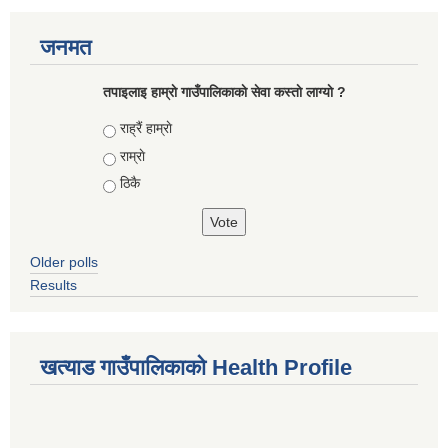
जनमत
तपाइलाइ हाम्राे गाउँपालिकाकाे सेवा कस्ताे लाग्याे ?
Choices
राह्रैं हाम्राे
राम्राे
ठिकै
Older polls
Results
खत्याड गाउँपालिकाकाे Health Profile