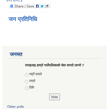
२०८२/०८३
जन प्रतिनिधि
जनमत
तपाइलाइ हाम्राे गाउँपालिकाकाे सेवा कस्ताे लाग्याे ?
Choices
राह्रैं हाम्राे
राम्राे
ठिकै
Older polls