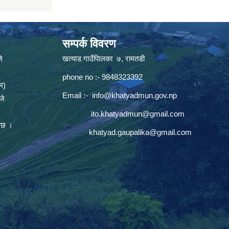
सम्पर्क विवरण
े
खत्याड गाउँपािलका ७, रामतडी
phone no :- 9848323392
म)
Email :-
info@khatyadmun.gov.np
जे
ito.khatyadmun@gmail.com
नेछ ।
khatyad.gaupalika@gmail.com