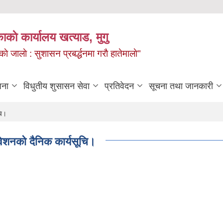
ाकाे कार्यालय खत्याड, मुगु
ाे जालाे : सुशासन प्रबर्द्धनमा गराै‌ हातेमालाे"
जना
विधुतीय शुसासन सेवा
प्रतिवेदन
सूचना तथा जानकारी
चि।
ेशनको दैनिक कार्यसूचि।