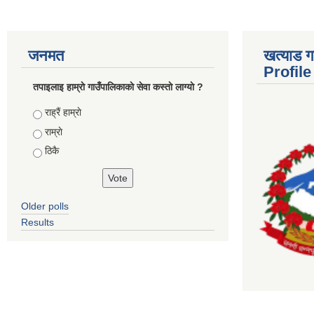
जनमत
खत्याड ग
Profile
तपाइलाइ हाम्राे गाउँपालिकाकाे सेवा कस्ताे लाग्याे ?
Choices
राह्रैं हाम्राे
राम्राे
ठिकै
Older polls
Results