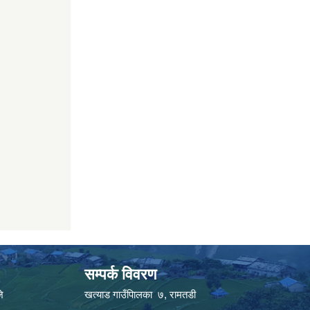
सम्पर्क विवरण
े
खत्याड गाउँपािलका ७, रामतडी