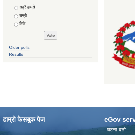
Choices
राह्रैं हाम्राे
राम्राे
ठिकै
Older polls
Results
हाम्राे फेसबुक पेज
eGov serv
घटना दर्ता