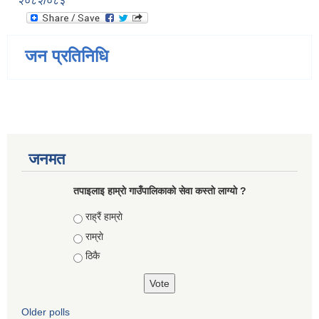
२०८२/०८३
जन प्रतिनिधि
जनमत
तपाइलाइ हाम्राे गाउँपालिकाकाे सेवा कस्ताे लाग्याे ?
Choices
राह्रैं हाम्राे
राम्राे
ठिकै
Older polls