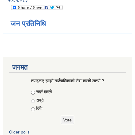
२०८२/०८३
जन प्रतिनिधि
जनमत
तपाइलाइ हाम्राे गाउँपालिकाकाे सेवा कस्ताे लाग्याे ?
Choices
राह्रैं हाम्राे
राम्राे
ठिकै
Older polls