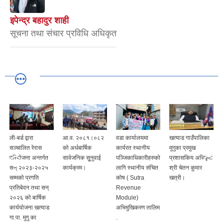
इपेन्द्र बहादुर शाही
सूचना तथा संचार प्रविधि अधिकृत
ली-बर्ड द्वारा
आ.व. २०८१।०८२
वडा कार्यालयमा
खत्याड गाउँपालिका
सञ्चालित रेरास
को अर्धबार्षिक
कार्यरत स्थानीय
मुगुका प्रमुख
परियाेजना अन्तर्गत
सार्वजनिक सुुनुवाई
पञ्जिकाधिकारीहरुको
प्रशासकिय अधिकृत
सन् २०२३-२०२५
कार्यक्रम।
लागि स्थानीय संचित
श्री चेतन कुमार
सम्मकाे प्रगति
कोष ( Sutra
खत्री।
प्रतिबेदन तथा सन्
Revenue
२०२६ काे बार्षिक
Module)
कार्ययाेजना खत्याड
अभिमुखिकरण तालिम
गा.पा. मुगु का
.