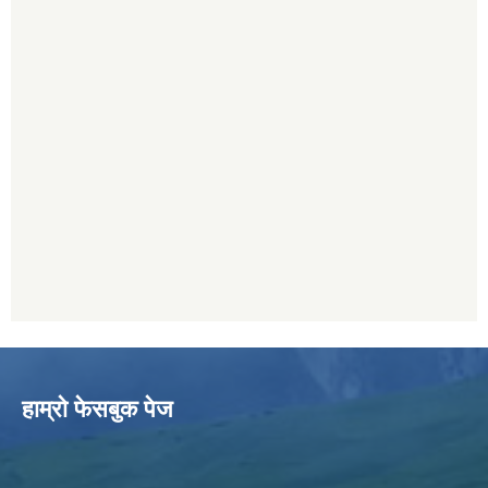
हाम्राे फेसबुक पेज