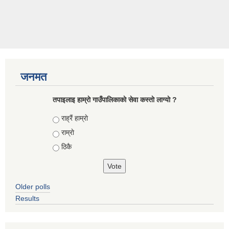
जनमत
तपाइलाइ हाम्राे गाउँपालिकाकाे सेवा कस्ताे लाग्याे ?
Choices
राह्रैं हाम्राे
राम्राे
ठिकै
Older polls
Results