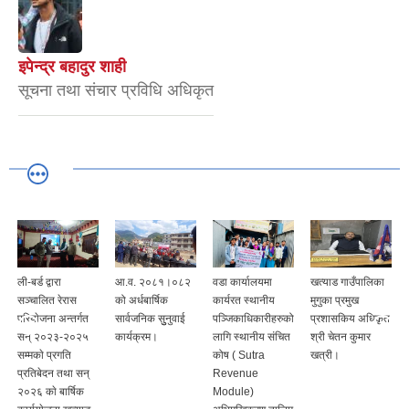
इपेन्द्र बहादुर शाही
सूचना तथा संचार प्रविधि अधिकृत
ली-बर्ड द्वारा
आ.व. २०८१।०८२
वडा कार्यालयमा
खत्याड गाउँपालिका
सञ्चालित रेरास
को अर्धबार्षिक
कार्यरत स्थानीय
मुगुका प्रमुख
परियाेजना अन्तर्गत
सार्वजनिक सुुनुवाई
पञ्जिकाधिकारीहरुको
प्रशासकिय अधिकृत
सन् २०२३-२०२५
कार्यक्रम।
लागि स्थानीय संचित
श्री चेतन कुमार
सम्मकाे प्रगति
कोष ( Sutra
खत्री।
प्रतिबेदन तथा सन्
Revenue
२०२६ काे बार्षिक
Module)