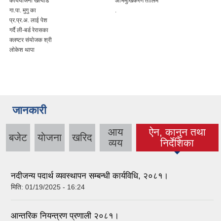
कार्ययाेजना खत्याड
अभिमुखिकरण तालिम
गा.पा. मुगु का
.
प्र.प्र.अ. लाई पेश
गर्दै ली-बर्ड रेरासका
क्लष्टर संयाेजक श्री
लाेकेश थापा
जानकारी
आय
ऐन, कानुन तथा
बजेट
याेजना
खरिद
(active tab)
व्यय
निर्देशिका
नदीजन्य पदार्थ व्यवस्थापन सम्बन्धी कार्यविधि, २०८१।
मिति:
01/19/2025 - 16:24
आन्तरिक नियन्त्रण प्रणाली २०८१।